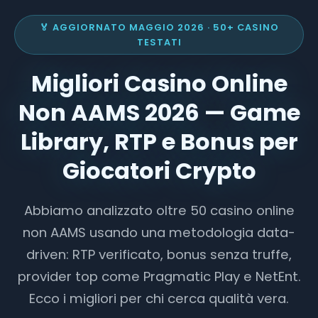
🏅 AGGIORNATO MAGGIO 2026 · 50+ CASINO
TESTATI
Migliori Casino Online
Non AAMS 2026 — Game
Library, RTP e Bonus per
Giocatori Crypto
Abbiamo analizzato oltre 50 casino online
non AAMS usando una metodologia data-
driven: RTP verificato, bonus senza truffe,
provider top come Pragmatic Play e NetEnt.
Ecco i migliori per chi cerca qualità vera.